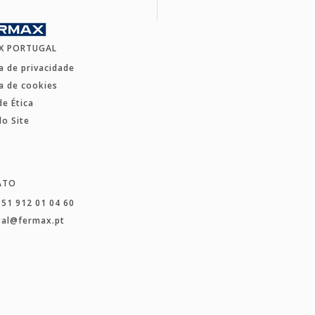
X PORTUGAL
ca de privacidade
ca de cookies
de Ética
o Site
ATO
351 912 01 04 60
gal@fermax.pt