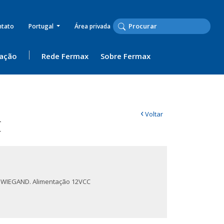
ntato
Portugal
Área privada
ação
Rede Fermax
Sobre Fermax
‹
Voltar
C
 WIEGAND. Alimentação 12VCC