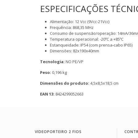
ESPECIFICAÇÕES TÉCNI
Alimentação: 12 Vcc (9Vcc-21Vcc)
Frequência: 868,35 MHz
Consumo de suspensão/operação: 14mA/36m
Temperatura operacional: -20ºC a +85ºC
Estanqueidade: IP54 (com prensa-cabo IP65)
Dimensões: 82x190x40mm
Tecnologia:
NO PE/VP
Peso:
0,196 kg
Dimensões do produto:
4,5x8,5x18,5 cm
EAN 13:
8424299052663
VIDEOPORTEIRO 2 FIOS
CONTR