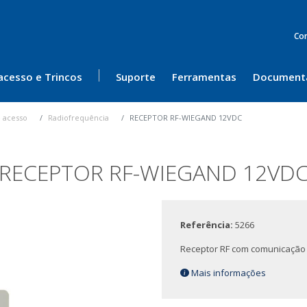
Co
acesso e Trincos
Suporte
Ferramentas
Document
 acesso
Radiofrequência
RECEPTOR RF-WIEGAND 12VDC
RECEPTOR RF-WIEGAND 12VD
Referência:
5266
Receptor RF com comunicação
Mais informações