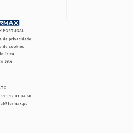
X PORTUGAL
ca de privacidade
ca de cookies
de Ética
o Site
ATO
351 912 01 04 60
gal@fermax.pt