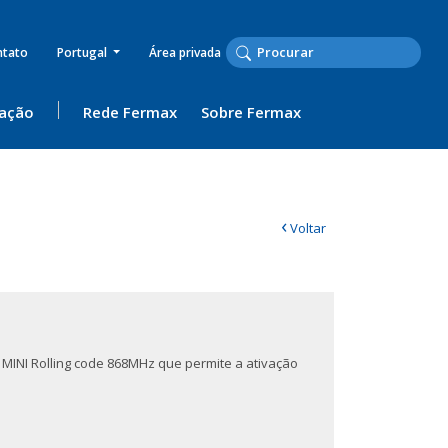
ntato
Portugal
Área privada
ação
Rede Fermax
Sobre Fermax
‹
Voltar
MINI Rolling code 868MHz que permite a ativação