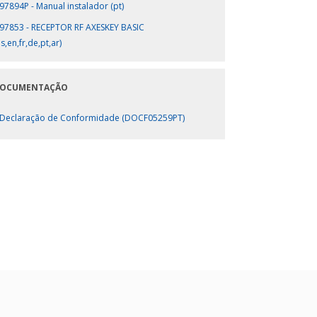
97894P - Manual instalador (pt)
97853 - RECEPTOR RF AXESKEY BASIC
es,en,fr,de,pt,ar)
OCUMENTAÇÃO
Declaração de Conformidade (DOCF05259PT)