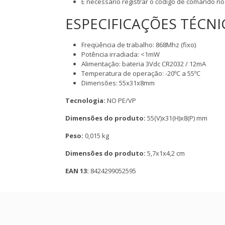
É necessário registrar o código de comando no
ESPECIFICAÇÕES TÉCNI
Freqüência de trabalho: 868Mhz (fixo)
Potência irradiada: <1mW
Alimentação: bateria 3Vdc CR2032 / 12mA
Temperatura de operação: -20ºC a 55ºC
Dimensões: 55x31x8mm
Tecnologia:
NO PE/VP
Dimensões do produto:
55(V)x31(H)x8(P) mm
Peso:
0,015 kg
Dimensões do produto:
5,7x1x4,2 cm
EAN 13:
8424299052595