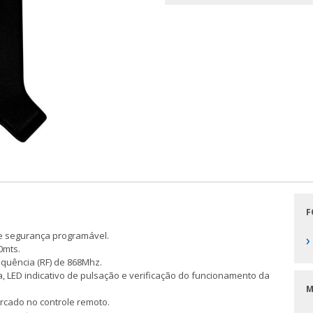
F
e segurança programável.
›
0mts.
quência (RF) de 868Mhz.
a, LED indicativo de pulsação e verificação do funcionamento da
M
rcado no controle remoto.