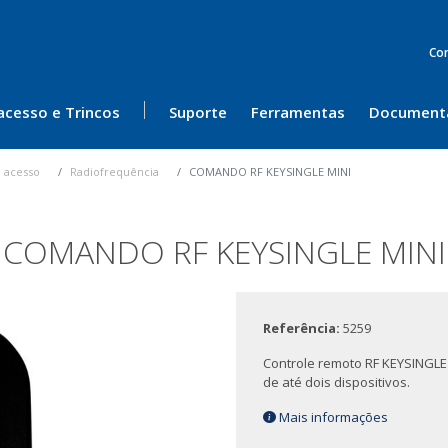
Co
acesso e Trincos
Suporte
Ferramentas
Document
 acesso
Radiofrequência
COMANDO RF KEYSINGLE MINI
COMANDO RF KEYSINGLE MINI
Referência:
5259
Controle remoto RF KEYSINGLE 
de até dois dispositivos.
Mais informações