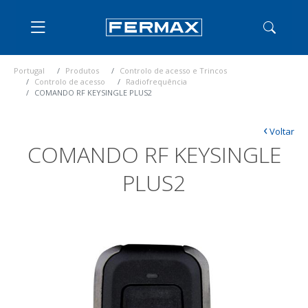
Portugal
Produtos
Controlo de acesso e Trincos
Controlo de acesso
Radiofrequência
COMANDO RF KEYSINGLE PLUS2
‹
Voltar
COMANDO RF KEYSINGLE
PLUS2