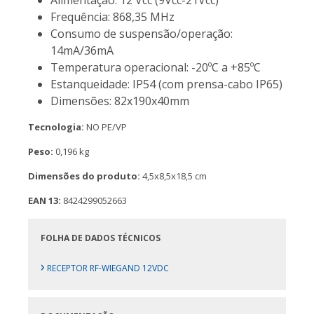
Alimentação: 12 Vcc (9Vcc-21Vcc)
Frequência: 868,35 MHz
Consumo de suspensão/operação:
14mA/36mA
Temperatura operacional: -20ºC a +85ºC
Estanqueidade: IP54 (com prensa-cabo IP65)
Dimensões: 82x190x40mm
Tecnologia:
NO PE/VP
Peso:
0,196 kg
Dimensões do produto:
4,5x8,5x18,5 cm
EAN 13:
8424299052663
FOLHA DE DADOS TÉCNICOS
›
RECEPTOR RF-WIEGAND 12VDC