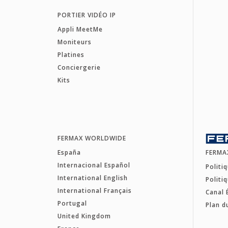
PORTIER VIDÉO IP
Appli MeetMe
Moniteurs
Platines
Conciergerie
Kits
FERMAX WORLDWIDE
España
FERMA
Internacional Español
Politi
International English
Politi
International Français
Canal 
Portugal
Plan d
United Kingdom