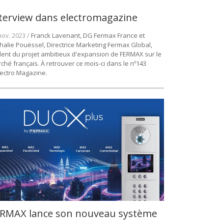
terview dans electromagazine
nov. 2023 /
Franck Lavenant, DG Fermax France et
halie Pouëssel, Directrice Marketing Fermax Global,
lent du projet ambitieux d'expansion de FERMAX sur le
ché français. À retrouver ce mois-ci dans le nº143
lectro Magazine.
RMAX lance son nouveau système