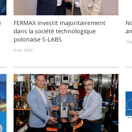
e
FERMAX investit majoritairement
No
dans la société technologique
a
polonaise S-LABS
19 
6 oct. 2025 /