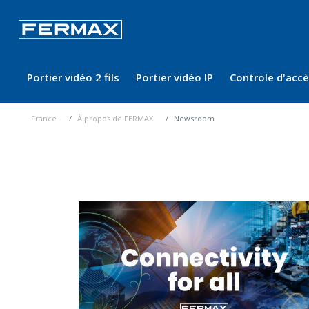
Portier vidéo 2 fils
Portier vidéo IP
Controle d'acc
France
À propos de FERMAX
Newsroom