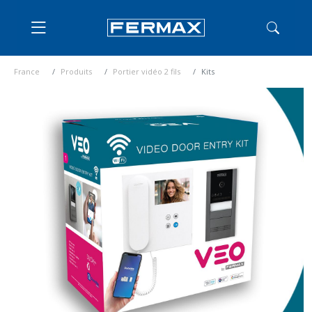
France
Produits
Portier vidéo 2 fils
Kits