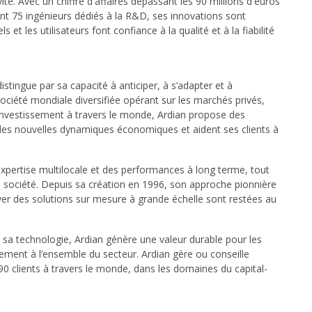
ité. Avec un chiffre d'affaires dépassant les 90 millions d'euros
t 75 ingénieurs dédiés à la R&D, ses innovations sont
et les utilisateurs font confiance à la qualité et à la fiabilité
tingue par sa capacité à anticiper, à s’adapter et à
société mondiale diversifiée opérant sur les marchés privés,
’investissement à travers le monde, Ardian propose des
t les nouvelles dynamiques économiques et aident ses clients à
 expertise multilocale et des performances à long terme, tout
a société. Depuis sa création en 1996, son approche pionnière
oyer des solutions sur mesure à grande échelle sont restées au
sa technologie, Ardian génère une valeur durable pour les
ement à l’ensemble du secteur. Ardian gère ou conseille
890 clients à travers le monde, dans les domaines du capital-