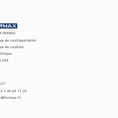
X FRANCE
que de confidentialité
que de cookies
Éthique
u site
ACT
33 1 43 60 11 20
x@fermax.fr