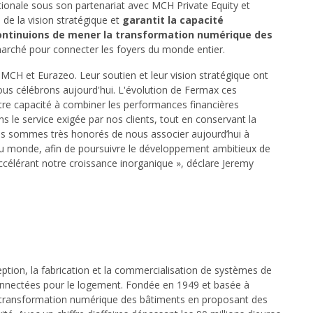
ationale sous son partenariat avec MCH Private Equity et
é de la vision stratégique et
garantit la capacité
ontinuions de mener la transformation numérique des
 marché pour connecter les foyers du monde entier.
MCH et Eurazeo. Leur soutien et leur vision stratégique ont
ous célébrons aujourd'hui. L'évolution de Fermax ces
tre capacité à combiner les performances financières
s le service exigée par nos clients, tout en conservant la
ous sommes très honorés de nous associer aujourd’hui à
 au monde, afin de poursuivre le développement ambitieux de
ccélérant notre croissance inorganique », déclare Jeremy
ption, la fabrication et la commercialisation de systèmes de
connectées pour le logement. Fondée en 1949 et basée à
 la transformation numérique des bâtiments en proposant des