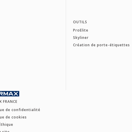
OUTILS
ProElite
Skyliner
Création de porte-étiquettes
X FRANCE
que de confidentialité
que de cookies
Éthique
u site