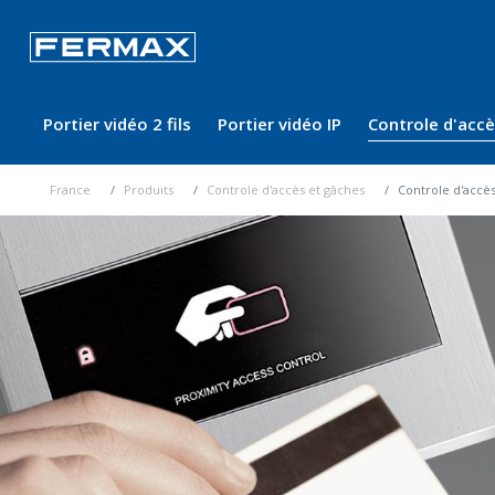
Portier vidéo 2 fils
Portier vidéo IP
Controle d'acc
France
Produits
Controle d'accès et gâches
Controle d'accè