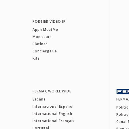
PORTIER VIDÉO IP
Appli MeetMe
Moniteurs
Platines
Conciergerie
Kits
FERMAX WORLDWIDE
España
FERMA
Internacional Español
Politi
International English
Politi
International Français
Canal 
Portugal
Plan d