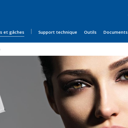
ès et gâches
Support technique
Outils
Documents
s