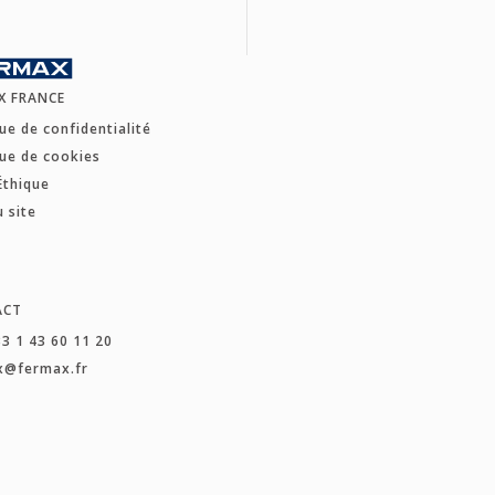
X FRANCE
que de confidentialité
que de cookies
Éthique
u site
ACT
33 1 43 60 11 20
x@fermax.fr