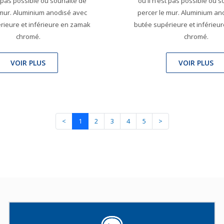
t pas possible ou souhaité de
où il n’est pas possible ou 
 mur. Aluminium anodisé avec
percer le mur. Aluminium an
rieure et inférieure en zamak
butée supérieure et inférieu
chromé.
chromé.
VOIR PLUS
VOIR PLUS
<
1
2
3
4
5
>