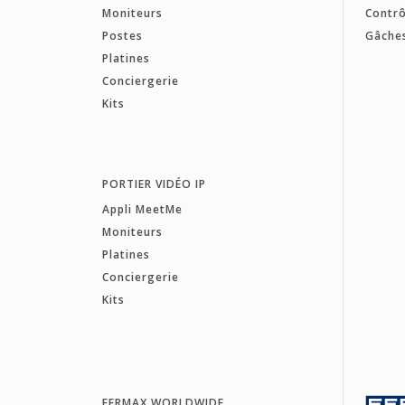
Moniteurs
Contrô
Postes
Gâche
Platines
Conciergerie
Kits
PORTIER VIDÉO IP
Appli MeetMe
Moniteurs
Platines
Conciergerie
Kits
FERMAX WORLDWIDE