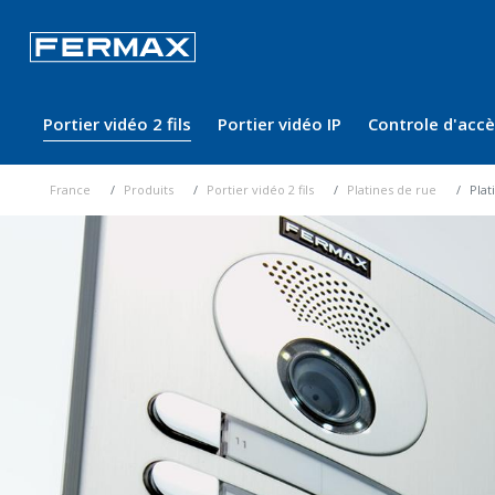
Portier vidéo 2 fils
Portier vidéo IP
Controle d'acc
France
Produits
Portier vidéo 2 fils
Platines de rue
Plat