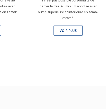
souhaité de
il n’est pas possible ou souhaité de
odisé avec
percer le mur. Aluminium anodisé avec
re en zamak
butée supérieure et inférieure en zamak
chromé.
VOIR PLUS