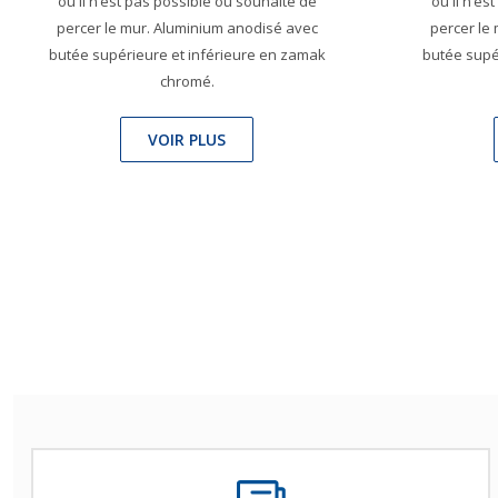
où il n’est pas possible ou souhaité de
où il n’es
percer le mur. Aluminium anodisé avec
percer le
butée supérieure et inférieure en zamak
butée supé
chromé.
VOIR PLUS