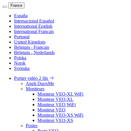
France
España
Internacional Español
International English
International Français
Portugal
United Kingdom
Belgium - Français
Belgium - Nederlands
Polska
Norsk
Svenska
Portier vidéo 2 fils
Appli DuoxMe
Moniteurs
Moniteur VEO-XL WiFi
Moniteur VEO-XL
Moniteur VEO WiFi
Moniteur VEO
Moniteur VEO-XS WiFi
Moniteur VEO-XS
Postes
Poste VEO