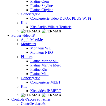
Platine Cora
Platine Skyline
Platine Cityline
Conciergerie
Conciergerie vidéo DUOX PLUS Wi-Fi
Kits
Kits Audio Villa et Tertiarie
Portier vidéo IP
Appli MeetMe
Moniteurs
Moniteur WIT
Moniteur NEO
Platines
Platine Marine SIP
Platine Marine Meet
Platine Kin
Platine Milo
Conciergerie
Conciergerie MEET
Kits
Kits vidéo IP MEET
Controle d'accès et gâches
Contrôle d'accès