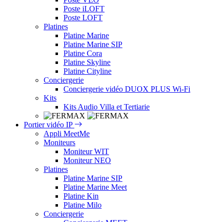
Poste iLOFT
Poste LOFT
Platines
Platine Marine
Platine Marine SIP
Platine Cora
Platine Skyline
Platine Cityline
Conciergerie
Conciergerie vidéo DUOX PLUS Wi-Fi
Kits
Kits Audio Villa et Tertiarie
Portier vidéo IP
Appli MeetMe
Moniteurs
Moniteur WIT
Moniteur NEO
Platines
Platine Marine SIP
Platine Marine Meet
Platine Kin
Platine Milo
Conciergerie