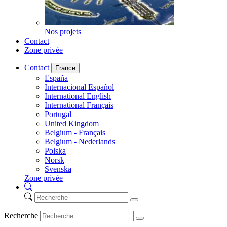
Nos projets
Contact
Zone privée
Contact
France
España
Internacional Español
International English
International Français
Portugal
United Kingdom
Belgium - Français
Belgium - Nederlands
Polska
Norsk
Svenska
Zone privée
Recherche