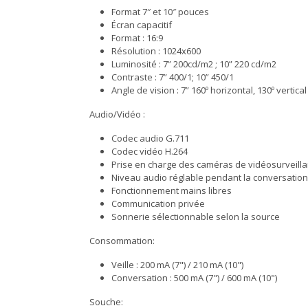
Format 7″ et 10″ pouces
Écran capacitif
Format : 16:9
Résolution : 1024x600
Luminosité : 7” 200cd/m2 ; 10” 220 cd/m2
Contraste : 7” 400/1; 10” 450/1
Angle de vision : 7” 160º horizontal, 130º vertical 
Audio/Vidéo :
Codec audio G.711
Codec vidéo H.264
Prise en charge des caméras de vidéosurveilla
Niveau audio réglable pendant la conversation
Fonctionnement mains libres
Communication privée
Sonnerie sélectionnable selon la source
Consommation:
Veille : 200 mA (7") / 210 mA (10")
Conversation : 500 mA (7") / 600 mA (10")
Souche: