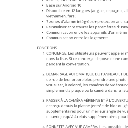
Basé sur Android 10
Disponible en 12 langues (anglais, espagnol, all
vietnamien, farsi)
7 zones d'alarme intégrées + protection anti-s
Réinitialiser et restaurer les paramètres d'usin
Communication entre les appareils d'un même 
Communication entre les logements
FONCTIONS
CONCIERGE. Les utilisateurs peuvent appeler n
dans la liste. Si ce concierge dispose d'une c
pendant la conversation.
DÉMARRAGE AUTOMATIQUE DU PANNEAU ET DE LA 
de rue de leur propre bloc, prendre une photo et
visualiser, à volonté, les caméras de vidéosurv
simplement la plaque ou la caméra dans la liste
PASSER À LA CAMÉRA AÉRIENNE ET À L'OUVERT
est reçu depuis la platine (entrée de bloc ou g
supplémentaires pour un meilleur angle de vue 
d'ouvrir jusqu'à 4 relais supplémentaires pour
SONNETTE AVEC VUE CAMÉRA. Il est possible de