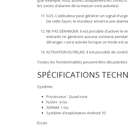
(par exemple, vous activez uniquement les zones d'
les zones d'alarme de la maison sont activées)
SOS. L'utilisateur peut générer un signal d'u
De cette façon, le moniteur enverra une alarme 
NE PAS DÉRANGER. Il est possible d'activer le 
entrants ne génèrent aucune sonnerie pendant
déranger » sera activée lorsque ce mode est ac
ACTIVATION DU RELAIS. Il est possible de contrôl
Toutes les fonctionnalités peuvent être désactivées p
SPÉCIFICATIONS TECH
Système:
Processeur : Quad-core
FLASH : 4 Go
SDRAM: 1 Go
Système d'exploitation Android 10
Écran: