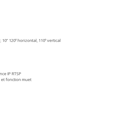
; 10” 120º horizontal, 110º vertical
nce IP RTSP
 et fonction muet