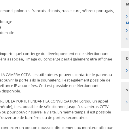
M
emand, polonais, français, chinois, russe, turc, hébreu, portugais,
›
abotage
M
e
›
domicile
›
’importe quel concierge du développement en le sélectionnant
D
améra associée, l'image du concierge peut également être affichée
›
CAMÉRA CCTV. Les utilisateurs peuvent contacter le panneau
 ouvrir la porte s'ils le souhaitent. Il est également possible de
eillance IP autorisées. Ceci est possible en sélectionnant
V
 disponible.
›
URE DE LA PORTE PENDANT LA CONVERSATION. Lorsqu'un appel
énérale), il est possible de sélectionner jusqu'à 4 caméras CCTV
ou pour pouvoir suivre la visite. En même temps, il est possible
 l'ouverture de barrières ou de portes secondaires.
 connecter un bouton poussoir directement au moniteur afin que