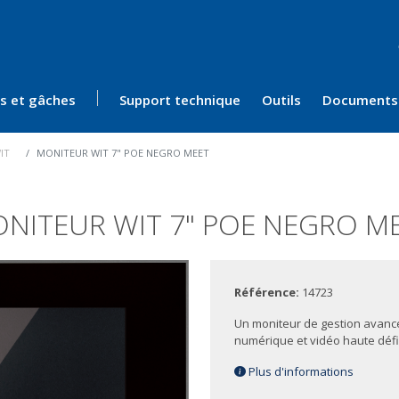
ès et gâches
Support technique
Outils
Documents
IT
MONITEUR WIT 7" POE NEGRO MEET
NITEUR WIT 7" POE NEGRO M
Référence:
14723
Un moniteur de gestion avancé
numérique et vidéo haute défi
Plus d'informations