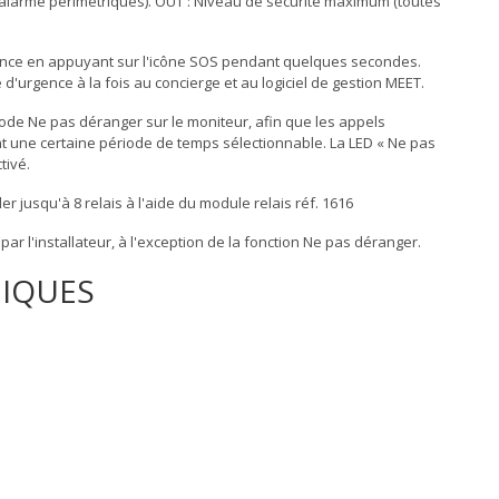
alarme périmétriques). OUT : Niveau de sécurité maximum (toutes
rgence en appuyant sur l'icône SOS pendant quelques secondes.
d'urgence à la fois au concierge et au logiciel de gestion MEET.
mode Ne pas déranger sur le moniteur, afin que les appels
 une certaine période de temps sélectionnable. La LED « Ne pas
tivé.
er jusqu'à 8 relais à l'aide du module relais réf. 1616
ar l'installateur, à l'exception de la fonction Ne pas déranger.
NIQUES