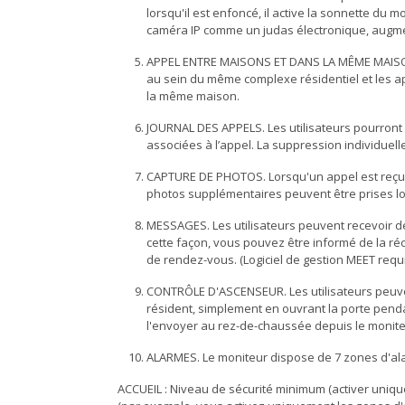
lorsqu'il est enfoncé, il active la sonnette du 
caméra IP comme un judas électronique, augmen
APPEL ENTRE MAISONS ET DANS LA MÊME MAISON. 
au sein du même complexe résidentiel et les 
la même maison.
JOURNAL DES APPELS. Les utilisateurs pourront c
associées à l’appel. La suppression individuel
CAPTURE DE PHOTOS. Lorsqu'un appel est reçu,
photos supplémentaires peuvent être prises lo
MESSAGES. Les utilisateurs peuvent recevoir d
cette façon, vous pouvez être informé de la r
de rendez-vous. (Logiciel de gestion MEET req
CONTRÔLE D'ASCENSEUR. Les utilisateurs peuvent
résident, simplement en ouvrant la porte penda
l'envoyer au rez-de-chaussée depuis le monite
ALARMES. Le moniteur dispose de 7 zones d'ala
ACCUEIL : Niveau de sécurité minimum (activer uniq