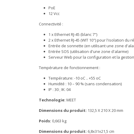
PoE
12 Vcc
Connectivité :
1 x Ethernet RJ-45 (blanc 7")
2 x Ethernet RJ-45 (WIT 10") pour l'isolation d
Entrée de sonnette (en utilisant une zone d'al
Entrée SOS (utilisation d'une zone d'alarme)
Serveur Web pour la configuration et la gestion
Température de fonctionnement :
Température: -10 oC .. +55 oC
Humidité : 10 – 90 % (sans condensation)
IP : 30 ; IK: 04
Technologie:
MEET
Dimensions du produit:
132,5 X 210 X 20 mm
Poids:
0,663 kg
Dimensions du produit:
6,8x31x21,5 cm