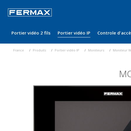
Portier vidéo 2 fils
Portier vidéo IP
Controle d'acc
France
Produits
Portier vidéo IP
Moniteurs
Moniteur W
MO