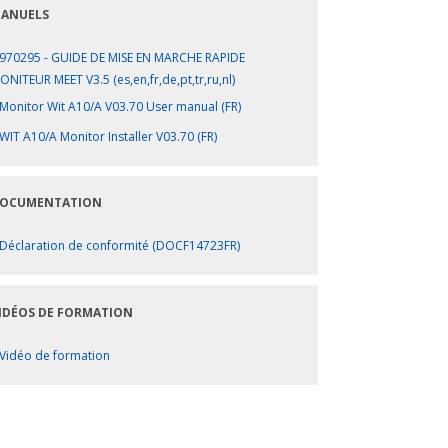
ANUELS
970295 - GUIDE DE MISE EN MARCHE RAPIDE
ONITEUR MEET V3.5 (es,en,fr,de,pt,tr,ru,nl)
Monitor Wit A10/A V03.70 User manual (FR)
WIT A10/A Monitor Installer V03.70 (FR)
OCUMENTATION
Déclaration de conformité (DOCF14723FR)
IDÉOS DE FORMATION
Vidéo de formation