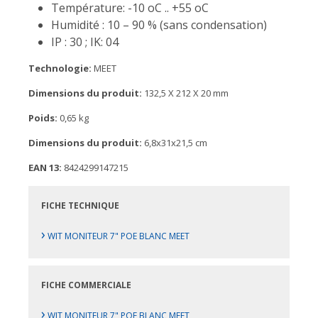
Température: -10 oC .. +55 oC
Humidité : 10 – 90 % (sans condensation)
IP : 30 ; IK: 04
Technologie:
MEET
Dimensions du produit:
132,5 X 212 X 20 mm
Poids:
0,65 kg
Dimensions du produit:
6,8x31x21,5 cm
EAN 13:
8424299147215
FICHE TECHNIQUE
›
WIT MONITEUR 7" POE BLANC MEET
FICHE COMMERCIALE
›
WIT MONITEUR 7" POE BLANC MEET