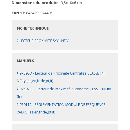
Dimensions du produit:
13,5x10x6 cm
EAN 13:
8424299074405
FICHE TECHNIQUE
›
LECTEUR PROXIMITÉ SKYLINE V
MANUELS
›
97598D - Lecteur de Proximité Centralisé CLASSE II/III
NCity (es,en,fr,de,pt,it)
›
97597FC - Lecteur de Proximité Autonome CLASE I NCity
(fr)
›
970112 - RÉGLEMENTATION MODULE DE FRÉQUENCE
RADIO (es,en,fr,de,pt,it)