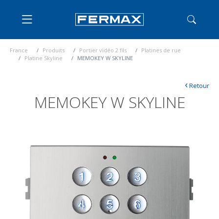
France
Produits
Portier vidéo 2 fils
Platines de rue
Platine Skyline
MEMOKEY W SKYLINE
‹
Retour
MEMOKEY W SKYLINE