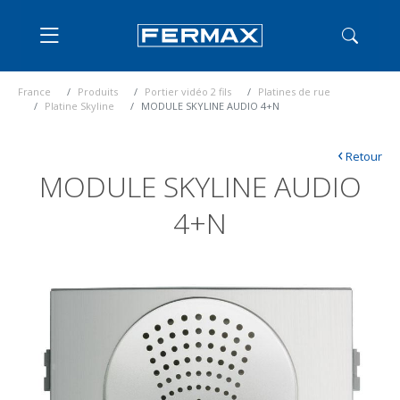
France
Produits
Portier vidéo 2 fils
Platines de rue
Platine Skyline
MODULE SKYLINE AUDIO 4+N
‹
Retour
MODULE SKYLINE AUDIO
4+N