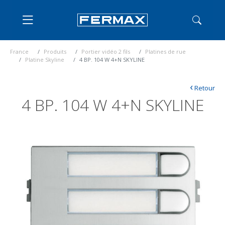
France
Produits
Portier vidéo 2 fils
Platines de rue
Platine Skyline
4 BP. 104 W 4+N SKYLINE
‹
Retour
4 BP. 104 W 4+N SKYLINE