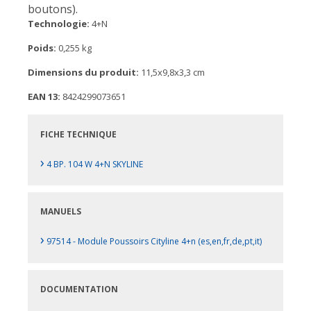
boutons).
Technologie:
4+N
Poids:
0,255 kg
Dimensions du produit:
11,5x9,8x3,3 cm
EAN 13:
8424299073651
FICHE TECHNIQUE
›
4 BP. 104 W 4+N SKYLINE
MANUELS
›
97514 - Module Poussoirs Cityline 4+n (es,en,fr,de,pt,it)
DOCUMENTATION