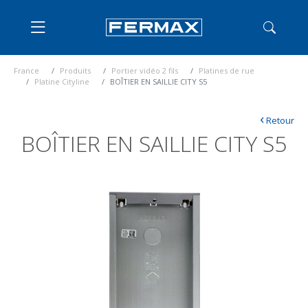
France
Produits
Portier vidéo 2 fils
Platines de rue
Platine Cityline
BOÎTIER EN SAILLIE CITY S5
‹
Retour
BOÎTIER EN SAILLIE CITY S5