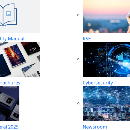
tity Manual
RSE
Brochures
Cybersecurity
ral 2025
Newsroom