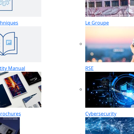
hniques
Le Groupe
tity Manual
RSE
Brochures
Cybersecurity