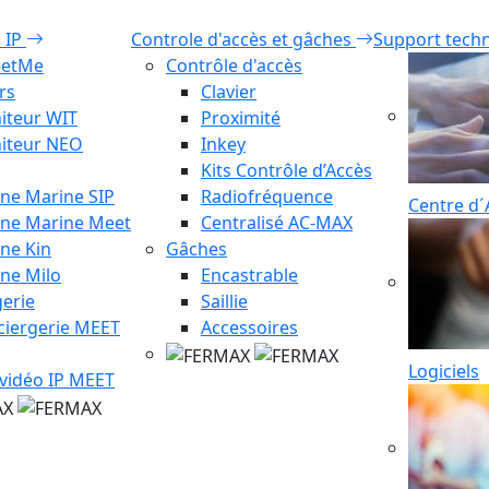
o IP
Controle d'accès et gâches
Support tech
eetMe
Contrôle d'accès
rs
Clavier
iteur WIT
Proximité
iteur NEO
Inkey
Kits Contrôle d’Accès
ine Marine SIP
Radiofréquence
Centre d´
ine Marine Meet
Centralisé AC-MAX
ine Kin
Gâches
ine Milo
Encastrable
erie
Saillie
ciergerie MEET
Accessoires
Logiciels
 vidéo IP MEET