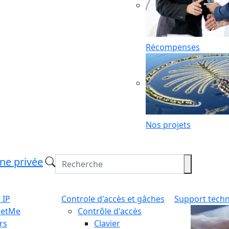
Récompenses
Nos projets
ne privée
 IP
Controle d'accès et gâches
Support tech
eetMe
Contrôle d'accès
rs
Clavier