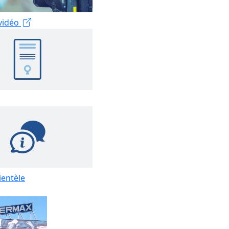
 vidéo
ientèle