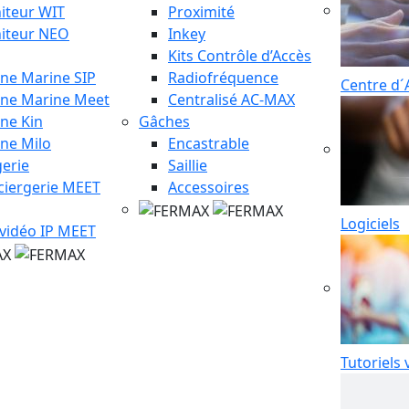
iteur WIT
Proximité
iteur NEO
Inkey
Kits Contrôle d’Accès
ine Marine SIP
Radiofréquence
Centre d´
ine Marine Meet
Centralisé AC-MAX
ine Kin
Gâches
ine Milo
Encastrable
erie
Saillie
ciergerie MEET
Accessoires
Logiciels
 vidéo IP MEET
Tutoriels