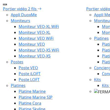
Portier vidéo 2 fils
Portier vidé
Appli DuoxMe
Appli M
Moniteurs
Moniteu
Moniteur VEO-XL WiFi
Mon
Moniteur VEO-XL
Mon
Moniteur VEO WiFi
Platines
Moniteur VEO
Plat
Moniteur VEO-XS WiFi
Plat
Moniteur VEO-XS
Plat
Postes
Plat
Poste VEO
Concierg
Poste iLOFT
Con
Poste LOFT
Kits
Platines
Kits
Platine Marine
Platine Marine SIP
Platine Cora
Platine Skyline