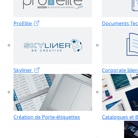
ProElite
Documents Tec
Skyliner
Corporate Iden
Création de Porte-étiquettes
Catalogues et 