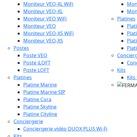
Moniteur VEO-XL WiFi
Mon
Moniteur VEO-XL
Mon
Moniteur VEO WiFi
Platines
Moniteur VEO
Plat
Moniteur VEO-XS WiFi
Plat
Moniteur VEO-XS
Plat
Postes
Plat
Poste VEO
Concierg
Poste iLOFT
Con
Poste LOFT
Kits
Platines
Kits
Platine Marine
Platine Marine SIP
Platine Cora
Platine Skyline
Platine Cityline
Conciergerie
Conciergerie vidéo DUOX PLUS Wi-Fi
Kits