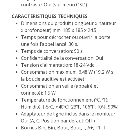
contraste: Oui (sur menu OSD)
CARACTÉRISTIQUES TECHNIQUES
Dimensions du produit (longueur x hauteur
x profondeur) mm: 185 x 185 x 24.5
Temps pour décrocher ou ouvrir la porte
une fois l’appel lancé: 30 s.
Temps de conversation: 90 s.
Confidentialité de la conversation: Oui
Tension d’alimentation: 18-24 Vdc
Consommation maximum: 6.48 W (19,2 W si
la boucle auditive est activée)
Consommation en veille (appairé et
connecté): 1.5 W
Température de fonctionnement (ºC, ºF);
Humidité: [-5ºC, +40ºC][23ºF, 106ºF]; [0%, 90%]
Adaptateur de ligne inclus dans le moniteur:
Oui (A, C. Position par défaut: OFF)
Bornes Bin, Bin, Bout, Bout, -, A+, F1, T