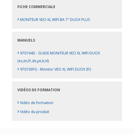
FICHE COMMERCIALE
›
MONITEUR VEO-XL WIFI BA 7" DUOX PLUS
MANUELS
›
970194D - GUIDE MONITEUR VEO XL WIFI DUOX
(es,en,fr,de,pt,it,nl)
›
970193FG - Monitor VEO XL WIFI DUOX (fr)
VIDÉOS DE FORMATION
›
Vidéo de formation
›
Vidéo du produit