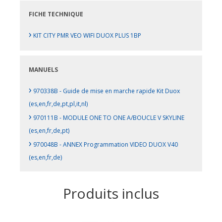
FICHE TECHNIQUE
›
KIT CITY PMR VEO WIFI DUOX PLUS 1BP
MANUELS
›
970338B - Guide de mise en marche rapide Kit Duox
(es,en,fr,de,pt,pl,it,nl)
›
970111B - MODULE ONE TO ONE A/BOUCLE V SKYLINE
(es,en,fr,de,pt)
›
970048B - ANNEX Programmation VIDEO DUOX V40
(es,en,fr,de)
Produits inclus