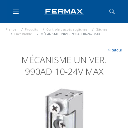
France
Produits
Controle d'accès et gâches
Gâches
Encastrable
MÉCANISME UNIVER. 990AD 10-24V MAX
‹
Retour
MÉCANISME UNIVER.
990AD 10-24V MAX