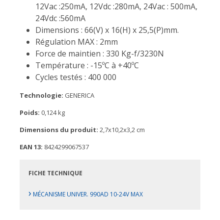
12Vac :250mA, 12Vdc :280mA, 24Vac : 500mA,
24Vdc :560mA
Dimensions : 66(V) x 16(H) x 25,5(P)mm.
Régulation MAX : 2mm
Force de maintien : 330 Kg-f/3230N
Température : -15ºC à +40ºC
Cycles testés : 400 000
Technologie:
GENERICA
Poids:
0,124 kg
Dimensions du produit:
2,7x10,2x3,2 cm
EAN 13:
8424299067537
FICHE TECHNIQUE
›
MÉCANISME UNIVER. 990AD 10-24V MAX