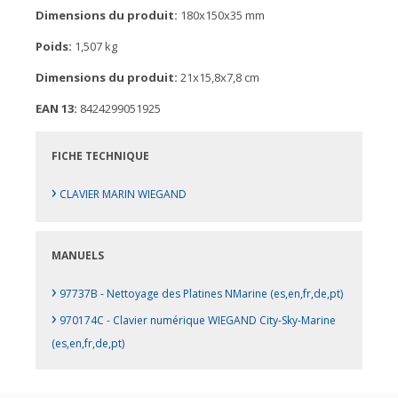
Dimensions du produit:
180x150x35 mm
Poids:
1,507 kg
Dimensions du produit:
21x15,8x7,8 cm
EAN 13:
8424299051925
FICHE TECHNIQUE
›
CLAVIER MARIN WIEGAND
MANUELS
›
97737B - Nettoyage des Platines NMarine (es,en,fr,de,pt)
›
970174C - Clavier numérique WIEGAND City-Sky-Marine
(es,en,fr,de,pt)