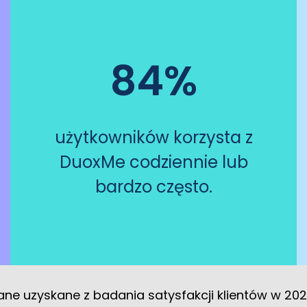
84%
użytkowników korzysta z
DuoxMe codziennie lub
bardzo często.
ane uzyskane z badania satysfakcji klientów w 2025