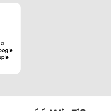
za
oogle
pple