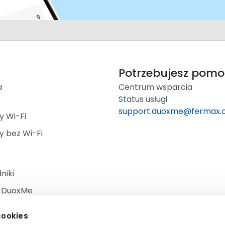
Potrzebujesz pomo
a
Centrum wsparcia
Status usługi
support.duoxme@fermax
y Wi-Fi
y bez Wi-Fi
e
niki
e DuoxMe
e wideodomofonu
cookies
ci, zwroty i gwarancja