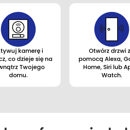
tywuj kamerę i
Otwórz drzwi 
z, co dzieje się na
pomocą Alexa, G
wnątrz Twojego
Home, Siri lub A
domu.
Watch.