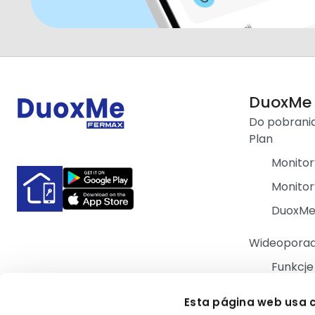
DuoxMe
Do pobrani
Plan
Monitor
Monitor
DuoxM
Wideoporad
Funkcj
Funkcj
Esta página web usa 
Płatnoś