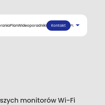
rania
Plan
Wideoporadniki
Kontakt
PL
aszych monitorów Wi-Fi