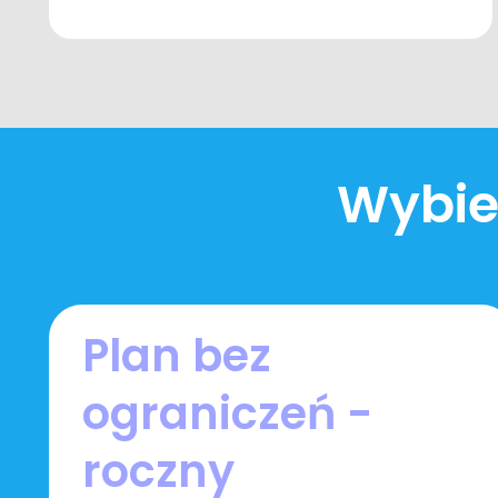
Wybier
Plan bez
ograniczeń -
roczny