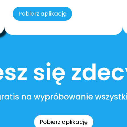
Pobierz aplikację
sz się zd
gratis na wypróbowanie wszystki
Pobierz aplikację