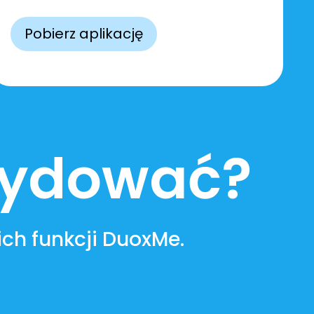
Pobierz aplikację
ecydować?
ch funkcji DuoxMe.