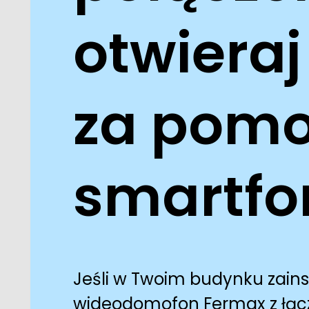
otwieraj
za pom
smartfo
Jeśli w Twoim budynku zain
wideodomofon Fermax z łączn