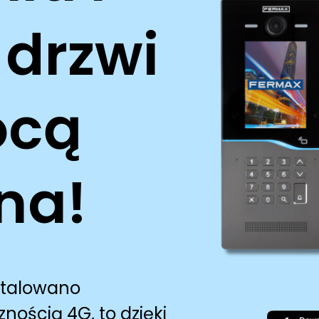
 drzwi
ocą
na!
stalowano
ością 4G, to dzięki