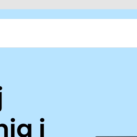
j
ia i