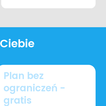
 Ciebie
Plan bez
ograniczeń -
gratis