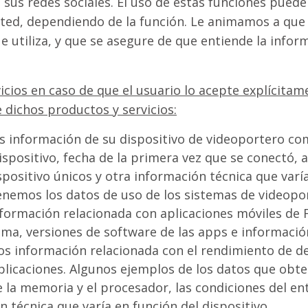
us redes sociales. El uso de estas funciones puede 
ed, dependiendo de la función. Le animamos a que re
ue utiliza, y que se asegure de que entiende la infor
icios en caso de que el usuario lo acepte explícitam
 dichos productos y servicios:
 información de su dispositivo de videoportero com
dispositivo, fecha de la primera vez que se conectó, 
ispositivo únicos y otra información técnica que varí
enemos los datos de uso de los sistemas de videopo
formación relacionada con aplicaciones móviles de 
ioma, versiones de software de las apps e informació
os información relacionada con el rendimiento de
plicaciones. Algunos ejemplos de los datos que obt
 la memoria y el procesador, las condiciones del ento
n técnica que varía en función del dispositivo.