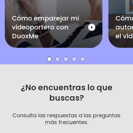
Cómo emparejar mi
Cómo
videoportero con
auto
DuoxMe
el vi
¿No encuentras lo que
buscas?
Consulta las respuestas a las preguntas
más frecuentes.