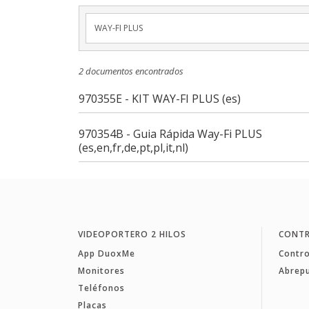
Busca por título, palabra o referencia
2 documentos encontrados
970355E - KIT WAY-FI PLUS (es)
970354B - Guia Rápida Way-Fi PLUS
(es,en,fr,de,pt,pl,it,nl)
VIDEOPORTERO 2 HILOS
CONTR
App DuoxMe
Contro
Monitores
Abrep
Teléfonos
Placas