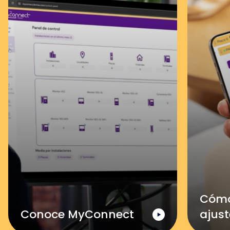
Cómo
Conoce MyConnect
ajust