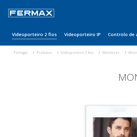
Videoporteiro 2 fios
Videoporteiro IP
Controlo de 
Portugal
Produtos
Videoporteiro 2 fios
Monitores
Moni
MON