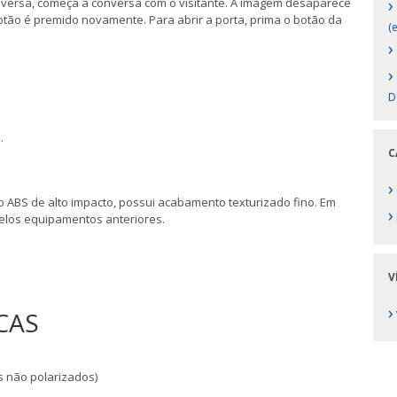
›
ersa, começa a conversa com o visitante. A imagem desaparece
ão é premido novamente. Para abrir a porta, prima o botão da
(e
›
›
D
.
C
›
o ABS de alto impacto, possui acabamento texturizado fino. Em
›
pelos equipamentos anteriores.
V
›
CAS
os não polarizados)