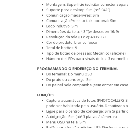
Montagem: Superfície (solicitar conector separa
Suporte para desktop: Sim (ref. 9420)
Comunicação mãos-livres: Sim
Comunicação Press-to-talk opcional: Sim
Loop indutivo: Sim
Dimensões da tela: 4,3 ”(widescreen 16: 9)
Resolução da tela (H x V): 480 x 272
Cor do produto: branco fosco
Total de botões: 5
Tipo de botão de pressão: Mecânico (silicone)
Número de LEDs para sinais de luz: 3 (vermelho
PROGRAMANDO O ENDEREÇO DO TERMINAL
Do terminal: Do menu OSD
Do prato ou concierge: Sim
Do painel pela campainha (sem entrar em casa
FUNÇÕES
Captura automática de fotos (PHOTOCALLER): Sim 
pode ser habilitada pelo usuário. Desativado 
Ligue para o centro de concierge: Sim (a partir
Autoignição: Sim (até 3 placas / câmeras)
Menu OSD na tela: Sim
Botão para função adicional F1: Sim (enviar ne