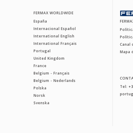
FERMAX WORLDWIDE
España
FERMA
Internacional Español
Políti
International English
Políti
International Français
Canal 
Portugal
Mapa d
United Kingdom
France
Belgium - Français
CONT
Belgium - Nederlands
Tel: +
Polska
portu
Norsk
Svenska