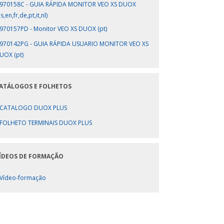
970158C - GUIA RÁPIDA MONITOR VEO XS DUOX
s,en,fr,de,pt,it,nl)
970157PD - Monitor VEO XS DUOX (pt)
970142PG - GUIA RÁPIDA USUARIO MONITOR VEO XS
UOX (pt)
ATÁLOGOS E FOLHETOS
CATALOGO DUOX PLUS
FOLHETO TERMINAIS DUOX PLUS
ÍDEOS DE FORMAÇÃO
Vídeo-formação