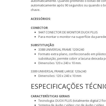
automaticamente. Quando premindo o botão de conv
automaticamente após 90 segundos ou quando o bot
chave.
ACESSÓRIOS:
CONECTOR
9447 CONECTOR DE MONITOR DUOX PLUS
Para montar o monitor na superfície da parede
SUBSTITUIÇÃO
3388 UNIVERSAL FRAME 120X240
Formato extra plano, confeccionado em plástic
substituição, permite cobrir a lacuna deixada 
Dimensões 120 x 240 x 10 mm.
3389 UNIVERSAL FRAME LARGE 120x240
Dimensões: 120 x 240 x 10 mm
ESPECIFICAÇÕES TÉCNI
CARACTERÍSTICAS GERAIS
Tecnologia: DUOX PLUS (totalmente digital 2 fi
Sistema de áudio / vídeo: cor de áudio / vídeo