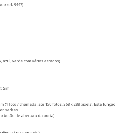
do ref. 9447)
, azul, verde com vários estados)
): Sim
(1 foto / chamada, até 150 fotos, 368 x 288 pixels). Esta função
por padrão.
 do botão de abertura da porta)
gativo e / ou comando)