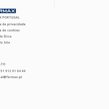
X PORTUGAL
ca de privacidade
ca de cookies
de Ética
o Site
ATO
351 912 01 04 60
gal@fermax.pt