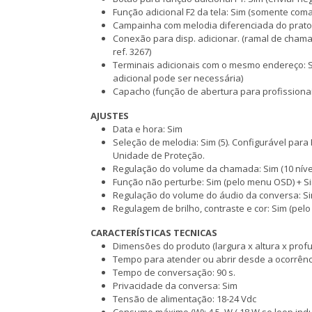
Função adicional F2 da tela: Sim (somente com
Campainha com melodia diferenciada do prato
Conexão para disp. adicionar. (ramal de chamada
ref. 3267)
Terminais adicionais com o mesmo endereço: Si
adicional pode ser necessária)
Capacho (função de abertura para profissionais
AJUSTES
Data e hora: Sim
Seleção de melodia: Sim (5). Configurável para 
Unidade de Proteção.
Regulação do volume da chamada: Sim (10 nív
Função não perturbe: Sim (pelo menu OSD) + S
Regulação do volume do áudio da conversa: Si
Regulagem de brilho, contraste e cor: Sim (pe
CARACTERÍSTICAS TECNICAS
Dimensões do produto (largura x altura x prof
Tempo para atender ou abrir desde a ocorrênc
Tempo de conversação: 90 s.
Privacidade da conversa: Sim
Tensão de alimentação: 18-24 Vdc