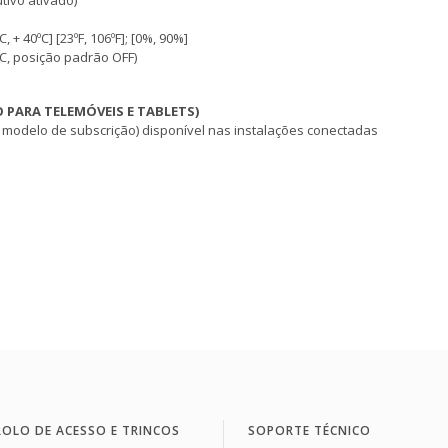
tivo ativado)
 + 40ºC] [23ºF, 106ºF]; [0%, 90%]
 C, posição padrão OFF)
PARA TELEMÓVEIS E TABLETS)
elo de subscrição) disponível nas instalações conectadas
OLO DE ACESSO E TRINCOS
SOPORTE TÉCNICO