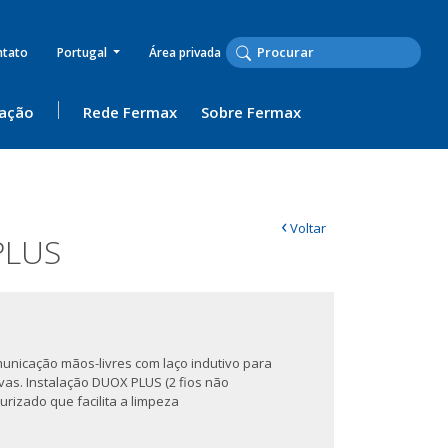
ntato
Portugal
Área privada
ação
Rede Fermax
Sobre Fermax
‹
Voltar
PLUS
omunicação mãos-livres com laço indutivo para
vas. Instalação DUOX PLUS (2 fios não
urizado que facilita a limpeza