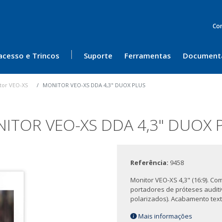
Co
acesso e Trincos
Suporte
Ferramentas
Document
tor VEO-XS
MONITOR VEO-XS DDA 4,3" DUOX PLUS
ITOR VEO-XS DDA 4,3" DUOX 
Referência:
9458
Monitor VEO-XS 4,3" (16:9). C
portadores de próteses auditi
polarizados). Acabamento text
Mais informações