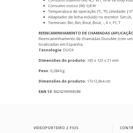
Consumo máximo (W): 4,5 W ( 18 W se loop indu
Consumo ocioso (W): 0,8 W
Temperatura de operação (ºC, ºF); Umidade: [-5ºC,
Adaptador de linha incluído no monitor: Sim (A,
Terminais: Bin, Bin, Bout, Bout, -, A +, F1, T
REENCAMINHAMENTO DE CHAMADAS (APLICAÇÃO 
Reencaminhamento de chamadas DuoxMe (com um mod
localizadas em Espanha.
Tecnologia:
DUOX
Dimensões do produto:
165 x 125 x 21 mm
Peso:
0,284 kg
Dimensões do produto:
17x12,8x4 cm
EAN 13:
8424299094588
VIDEOPORTEIRO 2 FIOS
CONTR