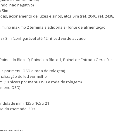
ando, não negativo)
: Sim
s, acionamento de luzes e sinos, etc.): Sim (ref. 2040, ref. 2438,
m, no máximo 2 terminais adicionais (fonte de alimentação
): Sim (configurável até 12 h). Led verde ativado
Painel do Bloco 0, Painel do Bloco 1, Painel de Entrada Geral 0 e
eis por menu OSD e roda de rolagem)
inalização do led vermelho
m (10 níveis por menu OSD e roda de rolagem)
lo menu OSD)
undidade mm): 125 x 165 x 21
ia da chamada: 30 s.