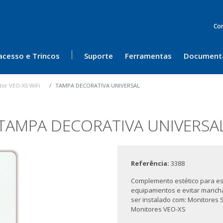
Co
acesso e Trincos
Suporte
Ferramentas
Document
tor VEO-XS WiFi
TAMPA DECORATIVA UNIVERSAL
TAMPA DECORATIVA UNIVERSA
Referência:
3388
Complemento estético para es
equipamentos e evitar mancha
ser instalado com: Monitores Sm
Monitores VEO-XS