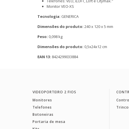
Telefones: VEO, iLOFT, Loft e Citymax."
Monitor VEO-XS
Tecnologia:
GENERICA
Dimensões do produto:
240 x 120 x 5 mm
Peso:
0,098 kg
Dimensões do produto:
0,5x24x12 cm
EAN 13:
8424299033884
VIDEOPORTEIRO 2 FIOS
CONTR
Monitores
Contro
Telefones
Trinco
Botoneiras
Portaria de mesa
Kits