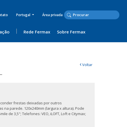
ntato
Portugal
Área privada
ação
Rede Fermax
Sobre Fermax
‹
Voltar
L
conder frestas deixadas por outros
s na parede. 120x240mm (largura x altura). Pode
ile de 3,5"; Telefones: VEO, iLOFT, Loft e Citymax;