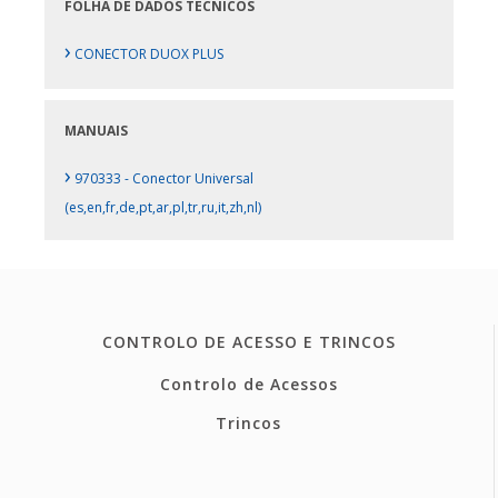
FOLHA DE DADOS TÉCNICOS
›
CONECTOR DUOX PLUS
MANUAIS
›
970333 - Conector Universal
(es,en,fr,de,pt,ar,pl,tr,ru,it,zh,nl)
CONTROLO DE ACESSO E TRINCOS
Controlo de Acessos
Trincos