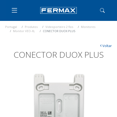
Portugal
Produtos
Videoporteiro 2 fios
Monitores
Monitor VEO-XL
CONECTOR DUOX PLUS
‹
Voltar
CONECTOR DUOX PLUS