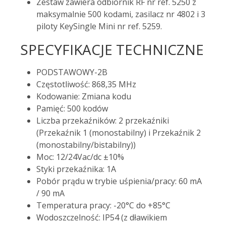
Zestaw zawiera odbiornik RF nr ref. 5250 z
maksymalnie 500 kodami, zasilacz nr 4802 i 3
piloty KeySingle Mini nr ref. 5259.
SPECYFIKACJE TECHNICZNE
PODSTAWOWY-2B
Częstotliwość: 868,35 MHz
Kodowanie: Zmiana kodu
Pamięć: 500 kodów
Liczba przekaźników: 2 przekaźniki
(Przekaźnik 1 (monostabilny) i Przekaźnik 2
(monostabilny/bistabilny))
Moc: 12/24Vac/dc ±10%
Styki przekaźnika: 1A
Pobór prądu w trybie uśpienia/pracy: 60 mA
/ 90 mA
Temperatura pracy: -20°C do +85°C
Wodoszczelność: IP54 (z dławikiem