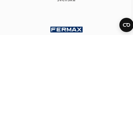
FERMAX POLSKA HQ
Polityka Prywatności
Polityka cookies
Kanał Etyczny
Mapa strony
KONTAKT
Tel: +48 618 112 303