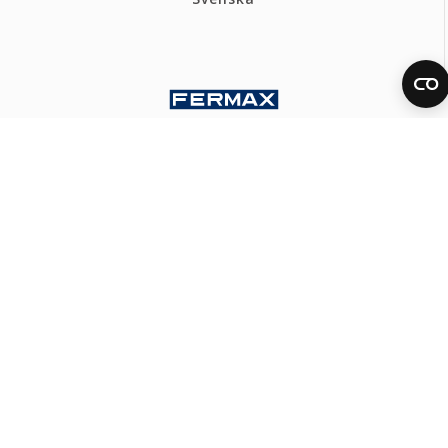
FERMAX POLSKA HQ
Polityka Prywatności
Polityka cookies
Kanał Etyczny
Mapa strony
KONTAKT
Tel: +48 618 112 303