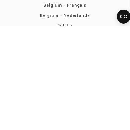
Belgium - Français
Belgium - Nederlands
Polska
Norsk
Svenska
FERMAX INTERNATIONAL
Politique de confidentialité
Politique de cookies
Canal Éthique
Plan du site