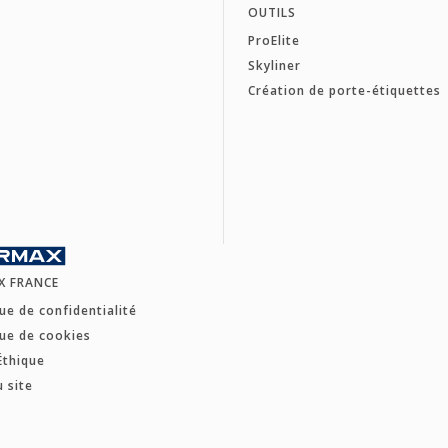
OUTILS
ProElite
Skyliner
Création de porte-étiquettes
X FRANCE
que de confidentialité
que de cookies
Éthique
u site