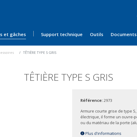
ès et gâches
Support technique
Outils
Documents
essoires
TÊTIÈRE TYPE S GRIS
TÊTIÈRE TYPE S GRIS
Référence:
2973
Armure courte grise de type 
électrique, il forme un ouvre-
ou du matériau de la porte (al
Plus d'informations