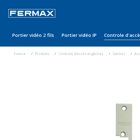
Portier vidéo 2 fils
Portier vidéo IP
Controle d'acc
France
Produits
Controle d'accès et gâches
Gâches
Acc