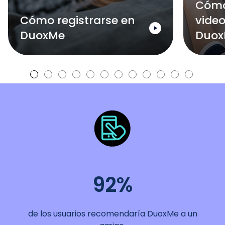
Cómo
Cómo registrarse en
vide
DuoxMe
Duo
92%
de los usuarios recomendaría DuoxMe a un