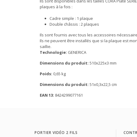
Ils sont disponibles dans les tailles CORA Plate SERI
plaques à la fois :
Cadre simple : 1 plaque
Double châssis : 2 plaques
Ils sont fournis avec tous les accessoires nécessai
Ils ne peuvent être installés que si la plaque est mo
saillie.
Technologie:
GENERICA
Dimensions du produit:
510x225x3 mm
Poids:
0,65 kg
Dimensions du produit:
51x0,3x22,5 cm
EAN 13:
8424299077161
PORTIER VIDÉO 2 FILS
CONTR