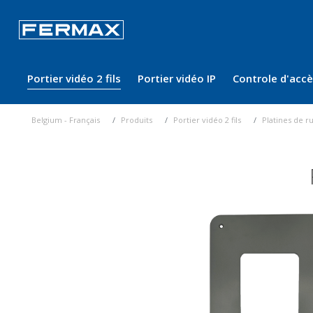
Portier vidéo 2 fils
Portier vidéo IP
Controle d'acc
Belgium - Français
Produits
Portier vidéo 2 fils
Platines de r