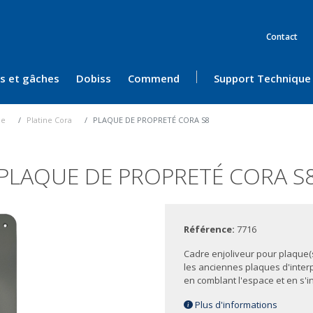
Contact
ès et gâches
Dobiss
Commend
Support Technique
ue
Platine Cora
PLAQUE DE PROPRETÉ CORA S8
PLAQUE DE PROPRETÉ CORA S
Référence:
7716
Cadre enjoliveur pour plaque(s
les anciennes plaques d'inte
en comblant l'espace et en s'in
Plus d'informations