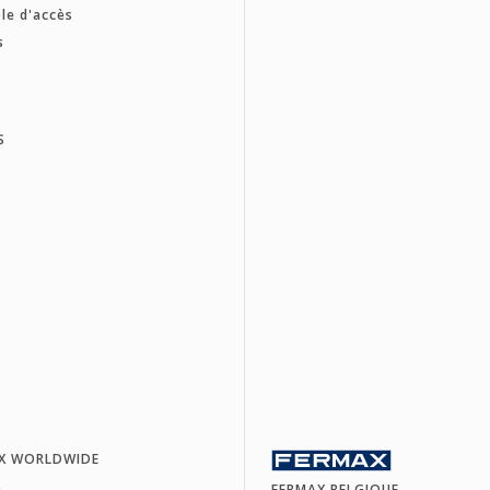
le d'accès
s
S
X WORLDWIDE
a
FERMAX BELGIQUE