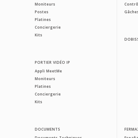
Moniteurs
Contrô
Postes
Gâche
Platines
Conciergerie
Kits
DOBIS
PORTIER VIDÉO IP
Appli MeetMe
Moniteurs
Platines
Conciergerie
Kits
DOCUMENTS
FERMA
Documents Techniques
Españ