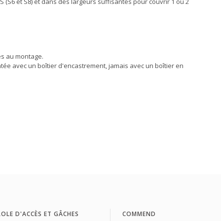
ES (S6 et S8) et dans des largeurs suffisantes pour couvrir 1 ou 2
res au montage.
ntée avec un boîtier d'encastrement, jamais avec un boîtier en
OLE D'ACCÈS ET GÂCHES
COMMEND